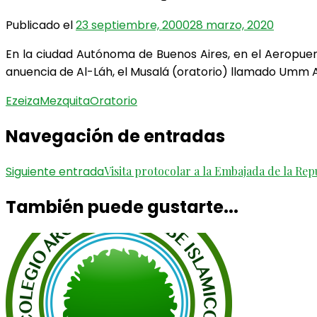
Publicado el
23 septiembre, 2000
28 marzo, 2020
En la ciudad Autónoma de Buenos Aires, en el Aeropuerto
anuencia de Al-Láh, el Musalá (oratorio) llamado Umm 
Ezeiza
Mezquita
Oratorio
Navegación de entradas
Siguiente entrada
Visita protocolar a la Embajada de la Rep
También puede gustarte...