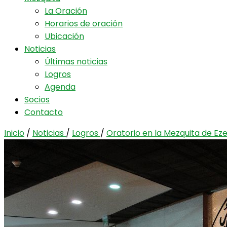
La Oración
Horarios de oración
Ubicación
Noticias
Últimas noticias
Logros
Agenda
Socios
Contacto
Inicio
/
Noticias
/
Logros
/
Oratorio en la Mezquita de Eze