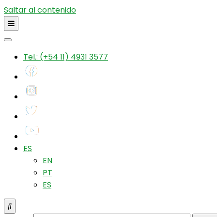
Saltar al contenido
Tel.: (+54 11) 4931 3577
ES
EN
PT
ES