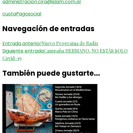
administracion.cira@islam.com.ar
cuota
Pago
social
Navegación de entradas
Entrada anterior
Nuevo Programa de Radio
Siguiente entrada
Campaña HERMANO, NO ESTÁS SOLO
Covid-19
También puede gustarte...