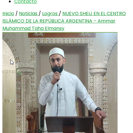
Contacto
Inicio
/
Noticias
/
Logros
/
NUEVO SHEIJ EN EL CENTRO
ISLÁMICO DE LA REPÚBLICA ARGENTINA – Ammar
Muhammad Taha Elmansy