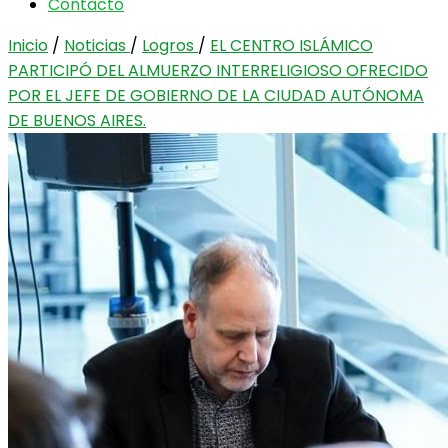
Contacto
Inicio
/
Noticias
/
Logros
/
EL CENTRO ISLÁMICO
PARTICIPÓ DEL ALMUERZO INTERRELIGIOSO OFRECIDO
POR EL JEFE DE GOBIERNO DE LA CIUDAD AUTÓNOMA
DE BUENOS AIRES.