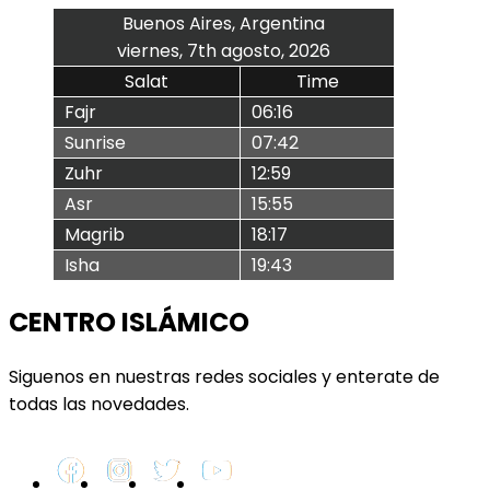
Buenos Aires, Argentina
viernes, 7th agosto, 2026
Salat
Time
Fajr
06:16
Sunrise
07:42
Zuhr
12:59
Asr
15:55
Magrib
18:17
Isha
19:43
CENTRO ISLÁMICO
Siguenos en nuestras redes sociales y enterate de
todas las novedades.